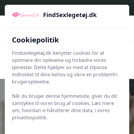
FindSexlegetøj.dk - Find dit næste sexlegetøj her
FindSexlegetøj.dk
🇩🇰
🌟🌟🌟🌟🌟
🚅
Kun godkendte shops
Hurtig levering
💡
🛡️
Et bredt udvalg af produkttyper
E-handel med sikkerhed
Cookiepolitik
Findsexlegetøj.dk benytter cookies for at
Men
optimere din oplevelse og forbedre vores
Søg nu
Søg nu
tjenester. Dette hjælper os med at tilpasse
indholdet til dine behov og sikre en problemfri
brugeroplevelse.
Når du bruger denne hjemmeside, giver du dit
samtykke til vores brug af cookies. Læs mere
Udgivet i
Oplevelser
om, hvordan vi håndterer dine data, i vores
Billig overnatning med romantisk
privatlivspolitik.
weekendophold for to i
København