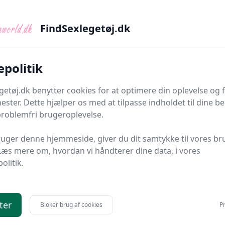
FindSexlegetøj.dk
entielle partnere i det offentlige rum, så giver
e forskellige mennesker, som du højest sandsynlig
epolitik
r de kræsne, nybegyndere, generte og folk med alle
essante hobbyer og interesser.
getøj.dk benytter cookies for at optimere din oplevelse og
alg af forskellige mennesker, i forhold til f.eks. at
nester. Dette hjælper os med at tilpasse indholdet til dine b
problemfri brugeroplevelse.
n eller sportsklubben
uger denne hjemmeside, giver du dit samtykke til vores br
en profil. Profilen er grundlaget for at andre gider
Læs mere om, hvordan vi håndterer dine data, i vores
politik.
det er ikke et tag selv bord(med mindre man virkelig
ad andre ønsker og hvad du kan give.
bruge onlinedating, og dette kan du bruge både
ter
Bloker brug af cookies
Pr
ysiske liv.
Kilder: