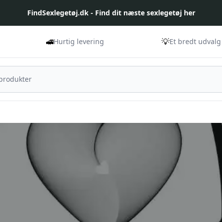
FindSexlegetøj.dk - Find dit næste sexlegetøj her
🚅
💡
Hurtig levering
Et bredt udvalg