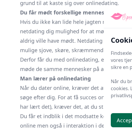
grund til at kaste sig over onlinedating.
Du får mødt forskellige mennesker
Hvis du ikke kan lide hele jagten med nye pot
netdating dig mulighed for at møde en mass
Cooki
aldrig ville have mødt. Netdating er både fo
mulige sjove, skøre, skræmmende eller inter
Findsexle
Derfor får du med onlinedating, et bredere udv
vores tje
sikre en 
møde de samme mennesker på arbejdspladse
Man lærer på onlinedating
Når du br
Når du dater online, kræver det at du skriver 
cookies. 
privatlivs
søge efter dig. For at få succes online, for 
har lært det), kræver det, at du studerer hv
Du får et indblik i det modsatte køn ved at 
Accep
online men også i interaktion i det 'virkelig' f