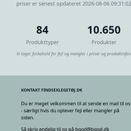
priser er senest opdateret 2026-08-06 09:31:02
84
10.650
Produkttyper
Produkter
Vi tager forbehold for fejl og mangler i priser og produktinfor
KONTAKT FINDSEXLEGETØJ.DK
Du er meget velkommen til at sende en mail til os
- særligt hvis du oplever fejl eller mangler på
siden.
Så skriv endelig til os på
bggd@bggd.dk