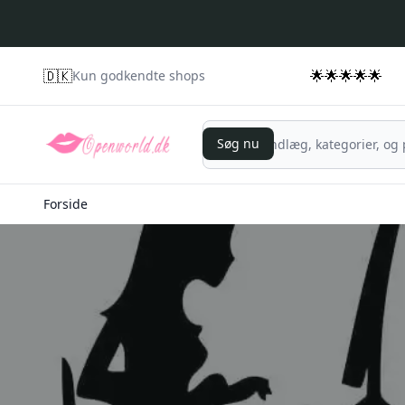
🇩🇰
🌟🌟🌟🌟🌟
Kun godkendte shops
Søg nu
Søg nu
Forside