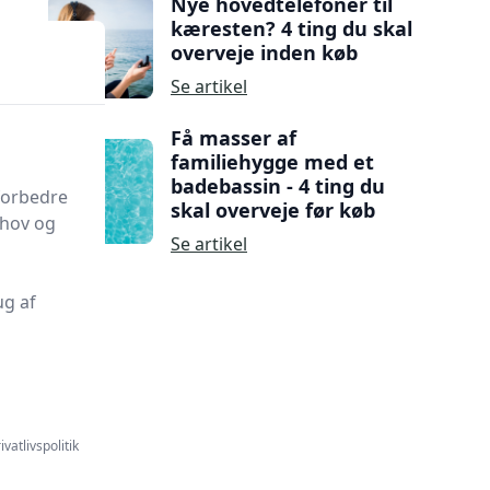
Nye hovedtelefoner til
kæresten? 4 ting du skal
overveje inden køb
Se artikel
Få masser af
familiehygge med et
badebassin - 4 ting du
 forbedre
skal overveje før køb
ehov og
Se artikel
ug af
ivatlivspolitik