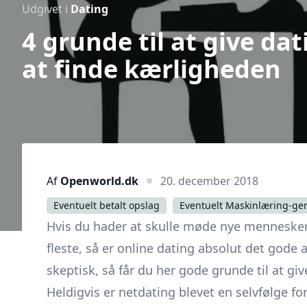
Udgivet i
Dating
4 grunde til at give dat
at finde kærligheden
Af
Openworld.dk
20. december 2018
Eventuelt betalt opslag
Eventuelt Maskinlæring-ge
Hvis du hader at skulle møde nye mennesker i 
fleste, så er online dating absolut det gode a
skeptisk, så får du her gode grunde til at gi
Heldigvis er netdating blevet en selvfølge f