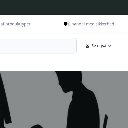
🛡️
 af produkttyper
E-handel med sikkerhed
Se også