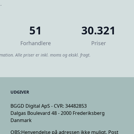
.
51
30.321
Forhandlere
Priser
mation. Alle priser er inkl. moms og ekskl. fragt.
UDGIVER
BGGD Digital ApS - CVR: 34482853
Dalgas Boulevard 48 - 2000 Frederiksberg
Danmark
OBS:
Henvendelse på adressen ikke muligt. Post