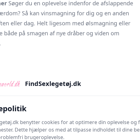
her
Søger du en oplevelse indenfor de afslappende
g lærdom? Så kan vinsmagning for dig og en anden
ten eller dag. Helt ligesom med ølsmagning eller
fte både på smagen af nye dråber og viden om
.
FindSexlegetøj.dk
am lige her
Hvem elsker ikke at blive underholdt af
dybsindig film? De fleste af os elsker at se film,
 store lærred med den gode lyd i biffen.
epolitik
mtidig gøres bedre med en spand popcorn og cola.
getøj.dk benytter cookies for at optimere din oplevelse og
nester. Dette hjælper os med at tilpasse indholdet til dine b
problemfri brugeroplevelse.