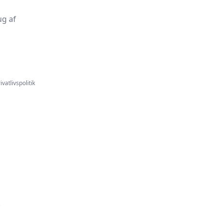
ug af
ivatlivspolitik