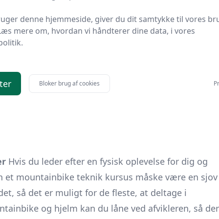
uger denne hjemmeside, giver du dit samtykke til vores br
er
Hvad med et
romantisk weekendophold
som
Læs mere om, hvordan vi håndterer dine data, i vores
tner eller kæreste? At tage væk på weekend giver
politik.
, hvilket kan være tiltrængt i en hektisk hverdag
des mange gode
romantiske weekendophold i Jylland
,
dt nok koster lidt, men ofte kan findes til
ter
Bloker brug af cookies
Pr
er
Hvis du leder efter en fysisk oplevelse for dig og
an et mountainbike teknik kursus måske være en sjov
det, så det er muligt for de fleste, at deltage i
ntainbike og hjelm kan du låne ved afvikleren, så der