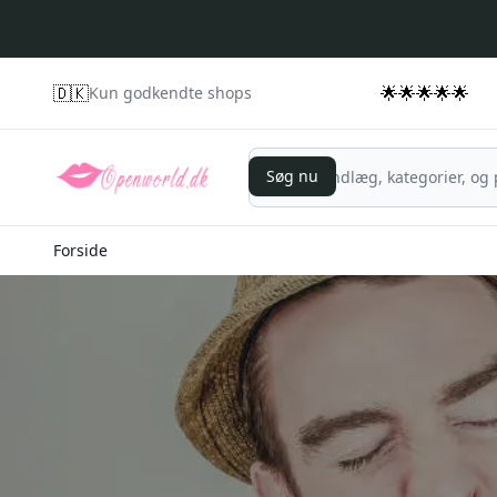
🇩🇰
🌟🌟🌟🌟🌟
Kun godkendte shops
Søg nu
Søg nu
Forside