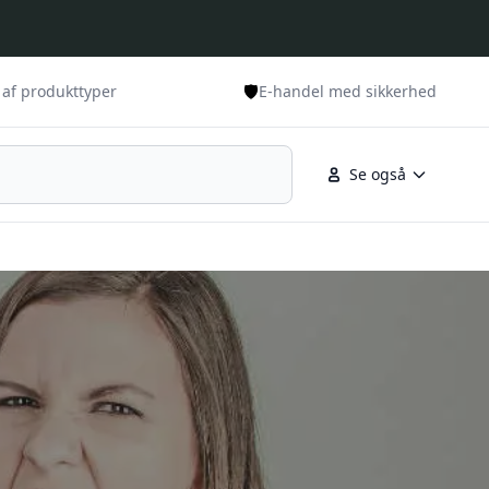
🛡️
 af produkttyper
E-handel med sikkerhed
Se også