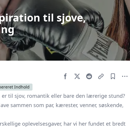
iration til sjove,
ing
nereret Indhold
er til sjov, romantik eller bare den lærerige stund?
 lave sammen som par, kærester, venner, søskende,
skellige oplevelsesgaver, har vi her fundet et bredt