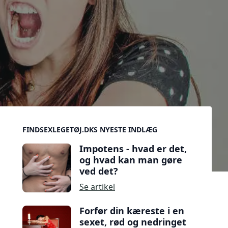
Sidebar
FINDSEXLEGETØJ.DKS NYESTE INDLÆG
Impotens - hvad er det,
og hvad kan man gøre
ved det?
Se artikel
Forfør din kæreste i en
sexet, rød og nedringet