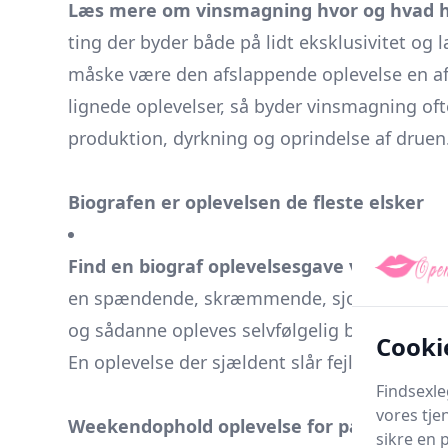
Læs mere om vinsmagning hvor og hvad 
ting der byder både på lidt eksklusivitet o
måske være den afslappende oplevelse en af
lignede oplevelser, så byder vinsmagning o
produktion, dyrkning og oprindelse af druen
Biografen er oplevelsen de fleste elsker
Find en biograf oplevelsesgave ved Go Dre
en spændende, skræmmende, sjov eller måske 
og sådanne opleves selvfølgelig bedst på det
Cooki
En oplevelse der sjældent slår fejl, som sa
Findsexle
vores tje
Weekendophold oplevelse for par
sikre en 