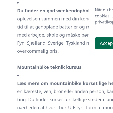
Når du br
Du finder en god weekendophold pakke h
cookies. 
oplevelsen sammen med din kone, mand, par
privatlivs
tid til at genoplade batterier og romantikken
med arbejde, skole og måske børn. Der fin
Fyn, Sjælland, Sverige, Tyskland m.m. som go
Accep
overkommelig pris.
Mountainbike teknik kursus
Læs mere om mountainbike kurset lige h
en kæreste, ven, bror eller anden person, k
ting. Du finder kurser forskellige steder i lan
nærheden af hvor i bor. Udstyr i form af mou