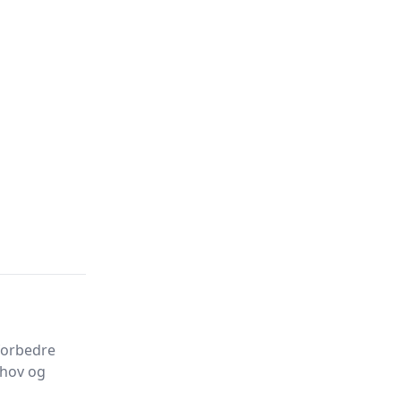
 forbedre
ehov og