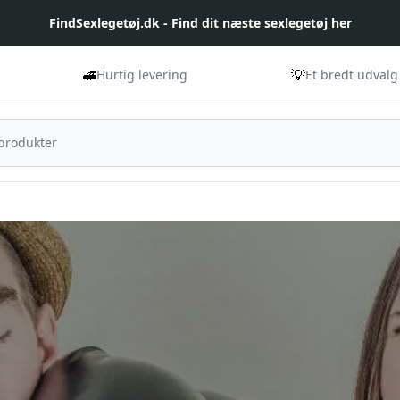
FindSexlegetøj.dk - Find dit næste sexlegetøj her
🚅
💡
Hurtig levering
Et bredt udvalg