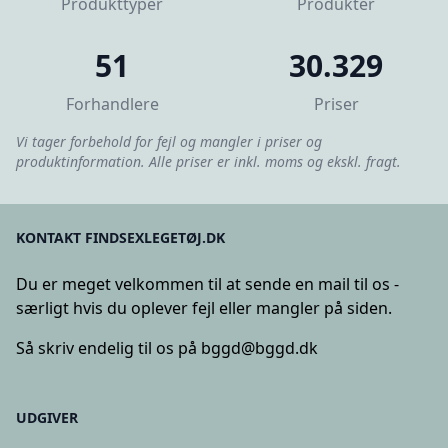
Produkttyper
Produkter
51
30.329
Forhandlere
Priser
Vi tager forbehold for fejl og mangler i priser og
produktinformation. Alle priser er inkl. moms og ekskl. fragt.
KONTAKT FINDSEXLEGETØJ.DK
Du er meget velkommen til at sende en mail til os -
særligt hvis du oplever fejl eller mangler på siden.
Så skriv endelig til os på
bggd@bggd.dk
UDGIVER