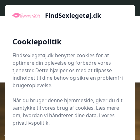
FindSexlegetøj.dk - Find dit næste sexlegetøj her
FindSexlegetøj.dk
🇩🇰
🌟🌟🌟🌟🌟
🚅
Kun godkendte shops
Hurtig levering
💡
🛡️
Et bredt udvalg af produkttyper
E-handel med sikkerhed
Cookiepolitik
Findsexlegetøj.dk benytter cookies for at
Men
optimere din oplevelse og forbedre vores
Søg nu
Søg nu
tjenester. Dette hjælper os med at tilpasse
indholdet til dine behov og sikre en problemfri
brugeroplevelse.
Når du bruger denne hjemmeside, giver du dit
samtykke til vores brug af cookies. Læs mere
Udgivet i
Oplevelser
om, hvordan vi håndterer dine data, i vores
Romantisk weekendophold i
privatlivspolitik.
Jylland → Overrask kæresten med
disse