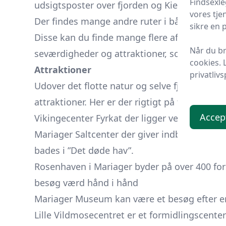
Findsexle
udsigtsposter over fjorden og Kielstrup sø
vores tje
Der findes mange andre ruter i både de kort
sikre en 
Disse kan du finde mange flere af på Mariag
Når du br
seværdigheder og attraktioner, som område
cookies. 
Attraktioner
privatlivs
Udover det flotte natur og selve fjorden, f
attraktioner. Her er der rigtigt på ting både
Accep
Vikingecenter Fyrkat der ligger vest for Hob
Mariager Saltcenter der giver indblik i salte
bades i ”Det døde hav”.
Rosenhaven i Mariager byder på over 400 for
besøg værd hånd i hånd
Mariager Museum kan være et besøg efter en
Lille Vildmosecentret er et formidlingscenter