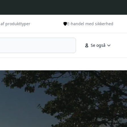
🛡️
 af produkttyper
E-handel med sikkerhed
Se også