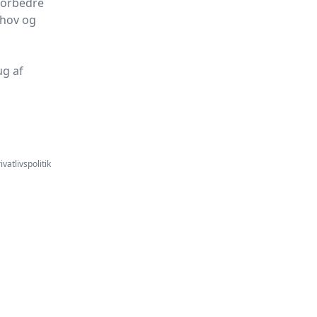
 forbedre
ehov og
ug af
ivatlivspolitik