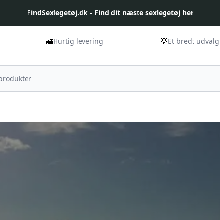
FindSexlegetøj.dk - Find dit næste sexlegetøj her
🚅
💡
Hurtig levering
Et bredt udvalg