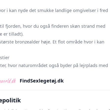
or i kan nyde det smukke landlige omgivelser i fred
 til fjorden, hvor du også finderen skøn strand med
er tilladt).
tørste bronzealder høje. Et flot område hvor i kan
stier
uter, hvor naturområdet også byder på lejrplads med
FindSexlegetøj.dk
 finder fortidsminder og et rig naturliv
t højmoseområde med små søer og løvskov, hvor
m
epolitik
ng, hede og skov. Og selvfølgelig flotte