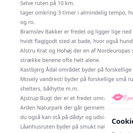
Selve ruten på 10 km.
tager omkring 3 timer i almindelig tempo, hv
og ro.
Bramslev Bakker er fredet og ligger lige ned
hvidt flag(godt sted at bade, hvor også hunde 
Alstru Krat og Hohøj der en af Nordeuropas s
strække benene ofte helt alene.
Kastbjerg Ådal området byder på forskellige 
Mosely vandresti byder på forskellige små r
shelters, bålhytte m.m.
Ajstrup Bugt der er et fredet område, hvor du
Arden Naturpark der går gennem et gammel
du også kan stå på dådyr og udsigtsplatfor
Cooki
Låanhusruten byder på smukt natur gennem e