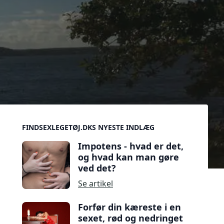
Sidebar
FINDSEXLEGETØJ.DKS NYESTE INDLÆG
Impotens - hvad er det,
og hvad kan man gøre
ved det?
Se artikel
Forfør din kæreste i en
sexet, rød og nedringet