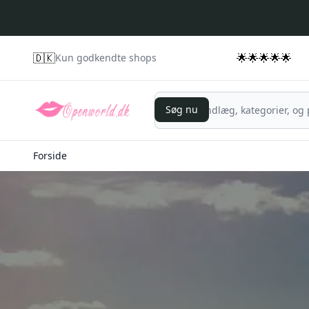
🇩🇰
🌟🌟🌟🌟🌟
Kun godkendte shops
Søg nu
Søg nu
Forside