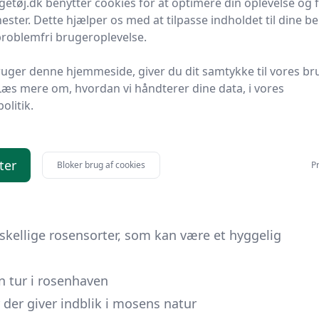
getøj.dk benytter cookies for at optimere din oplevelse og
nester. Dette hjælper os med at tilpasse indholdet til dine b
e som lange versioner.
problemfri brugeroplevelse.
er Turistbureau. Hvor du også finder oplysninger
uger denne hjemmeside, giver du dit samtykke til vores br
t også byder på
Læs mere om, hvordan vi håndterer dine data, i vores
politik.
inder du også mange sjove eller spændende
 for de små som store, hvor i kan opleve ting som:
ter
ro, hvor i kan få spændende oplevelser
Bloker brug af cookies
Pr
ts historie og besøg i saltminen hvor der også kan
skellige rosensorter, som kan være et hyggelig
 tur i rosenhaven
 der giver indblik i mosens natur