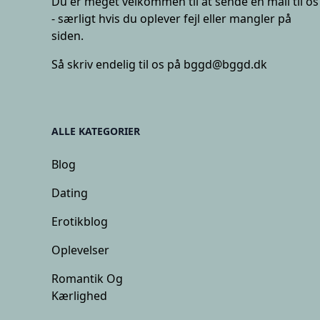
Du er meget velkommen til at sende en mail til os
- særligt hvis du oplever fejl eller mangler på
siden.
Så skriv endelig til os på
bggd@bggd.dk
ALLE KATEGORIER
Blog
Dating
Erotikblog
Oplevelser
Romantik Og
Kærlighed