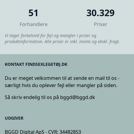
51
30.329
Forhandlere
Priser
Vi tager forbehold for fejl og mangler i priser og
produktinformation. Alle priser er inkl. moms og ekskl. fragt.
KONTAKT FINDSEXLEGETØJ.DK
Du er meget velkommen til at sende en mail til os -
særligt hvis du oplever fejl eller mangler på siden.
Så skriv endelig til os på
bggd@bggd.dk
UDGIVER
BGGD Digital ApS - CVR: 34482853