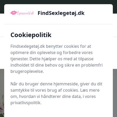
FindSexlegetøj.dk - Find dit næste sexlegetøj her
FindSexlegetøj.dk
🇩🇰
🌟🌟🌟🌟🌟
🚅
Kun godkendte shops
Hurtig levering
💡
🛡️
Et bredt udvalg af produkttyper
E-handel med sikkerhed
Cookiepolitik
Findsexlegetøj.dk benytter cookies for at
Men
optimere din oplevelse og forbedre vores
Søg nu
Søg nu
tjenester. Dette hjælper os med at tilpasse
indholdet til dine behov og sikre en problemfri
brugeroplevelse.
Når du bruger denne hjemmeside, giver du dit
samtykke til vores brug af cookies. Læs mere
Udgivet i
Romantik Og Kærlighed
om, hvordan vi håndterer dine data, i vores
Sådan vælger du den rigtige
privatlivspolitik.
catering til festen