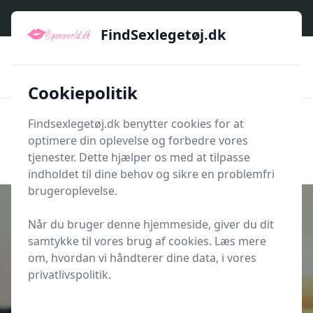
FindSexlegetøj.dk - Find dit næste sexlegetøj her
FindSexlegetøj.dk
🇩🇰
🌟🌟🌟🌟🌟
🚅
Kun godkendte shops
Hurtig levering
💡
🛡️
Et bredt udvalg af produkttyper
E-handel med sikkerhed
Cookiepolitik
Findsexlegetøj.dk benytter cookies for at
Men
optimere din oplevelse og forbedre vores
Søg nu
Søg nu
tjenester. Dette hjælper os med at tilpasse
indholdet til dine behov og sikre en problemfri
brugeroplevelse.
Når du bruger denne hjemmeside, giver du dit
samtykke til vores brug af cookies. Læs mere
Udgivet i
Romantik Og Kærlighed
om, hvordan vi håndterer dine data, i vores
Skal du fortælle om utroskab? Der
privatlivspolitik.
findes kun et svar på det!