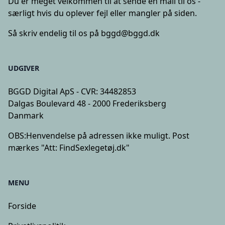
Du er meget velkommen til at sende en mail til os -
særligt hvis du oplever fejl eller mangler på siden.
Så skriv endelig til os på
bggd@bggd.dk
UDGIVER
BGGD Digital ApS - CVR: 34482853
Dalgas Boulevard 48 - 2000 Frederiksberg
Danmark
OBS:
Henvendelse på adressen ikke muligt. Post
mærkes "Att: FindSexlegetøj.dk"
MENU
Forside