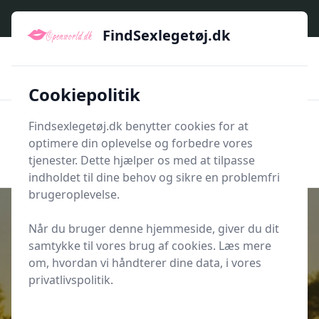
FindSexlegetøj.dk - Find dit næste sexlegetøj her
FindSexlegetøj.dk
🇩🇰
🌟🌟🌟🌟🌟
🚅
Kun godkendte shops
Hurtig levering
💡
🛡️
Et bredt udvalg af produkttyper
E-handel med sikkerhed
Cookiepolitik
Findsexlegetøj.dk benytter cookies for at
Men
optimere din oplevelse og forbedre vores
Søg nu
Søg nu
tjenester. Dette hjælper os med at tilpasse
indholdet til dine behov og sikre en problemfri
brugeroplevelse.
Når du bruger denne hjemmeside, giver du dit
samtykke til vores brug af cookies. Læs mere
Udgivet i
Oplevelser
om, hvordan vi håndterer dine data, i vores
3 spændende rejsemål til sommer
privatlivspolitik.
der kunne glæde kæresten?