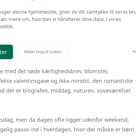
erne, hvor blomsterhandlerne prøvede at få indført
uger denne hjemmeside, giver du dit samtykke til vores br
Læs mere om, hvordan vi håndterer dine data, i vores
kærlighedsdag blev indført, for danskerne afviste
politik.
at traditionen slog til. Og her, at traditionen med at
tede i Danmark
ter
Bloker brug af cookies
Pr
mange forskellige måder, for i bund og grund går det
ske med det søde kærlighedsbrev, blomster,
rfekte valentinsgave og ikke mindst, den romantiske
 det er biografen, middag, naturen, soveværelset
insdag, men da dagen ofte ligger udenfor weekend,
ølgelig passe ind i hverdagen, hvor der måske er børn