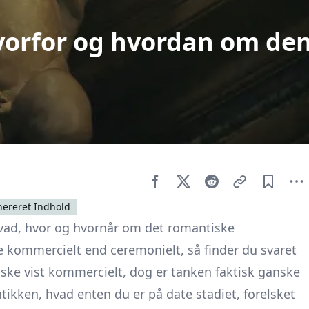
vorfor og hvordan om de
nereret Indhold
 hvad, hvor og hvornår om det romantiske
 kommercielt end ceremonielt, så finder du svaret
nske vist kommercielt, dog er tanken faktisk ganske
ikken, hvad enten du er på date stadiet, forelsket