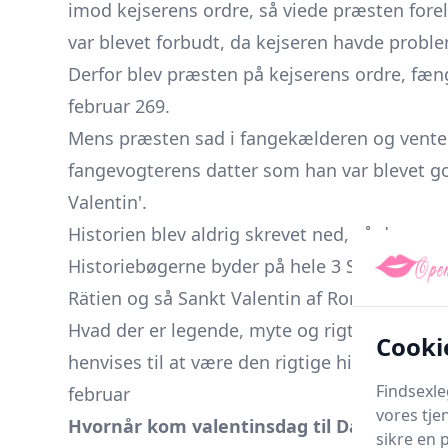
imod kejserens ordre, så viede præsten fore
var blevet forbudt, da kejseren havde proble
Derfor blev præsten på kejserens ordre, fæn
februar 269.
Mens præsten sad i fangekælderen og vented
fangevogterens datter som han var blevet g
Valentin'.
Historien blev aldrig skrevet ned, så der er
Historiebøgerne byder på hele 3 Sankt Valenti
Rätien og så Sankt Valentin af Rom.
Hvad der er legende, myte og rigtigt, skal væ
Cooki
henvises til at være den rigtige historie, o
Findsexle
februar
vores tje
Hvornår kom valentinsdag til Danmark?
sikre en 