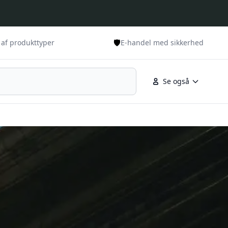
🛡️
 af produkttyper
E-handel med sikkerhed
Se også