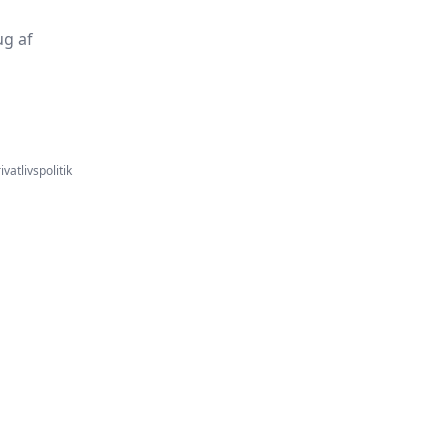
ug af
ivatlivspolitik