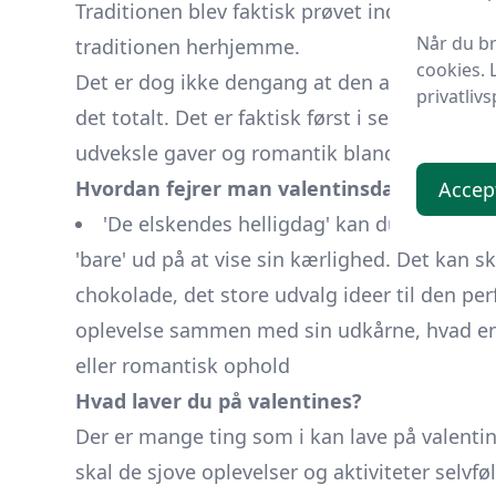
Traditionen blev faktisk prøvet indført i 50'
Når du br
traditionen herhjemme.
cookies. 
Det er dog ikke dengang at den amerikanske 
privatlivs
det totalt. Det er faktisk først i sen 90'erne 
udveksle gaver og romantik blandt par star
Hvordan fejrer man valentinsdag?
Accep
'De elskendes helligdag' kan du fejre på 
'bare' ud på at vise sin kærlighed. Det kan 
chokolade, det store udvalg ideer til den pe
oplevelse sammen med sin udkårne, hvad end
eller romantisk ophold
Hvad laver du på valentines?
Der er mange ting som i kan lave på valent
skal de sjove oplevelser og aktiviteter selvf