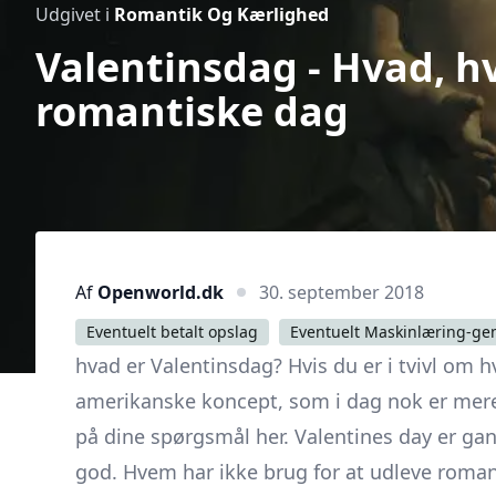
Udgivet i
Romantik Og Kærlighed
Valentinsdag - Hvad, h
romantiske dag
Af
Openworld.dk
30. september 2018
Eventuelt betalt opslag
Eventuelt Maskinlæring-ge
hvad er Valentinsdag? Hvis du er i tvivl om
amerikanske koncept, som i dag nok er mere
på dine spørgsmål her. Valentines day er ga
god. Hvem har ikke brug for at udleve romant