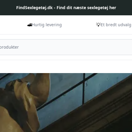
FindSexlegetøj.dk - Find dit næste sexlegetøj her
🚅
💡
Hurtig levering
Et bredt udvalg