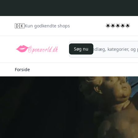
🇩🇰
🌟🌟🌟🌟🌟
Kun godkendte shops
Søg nu
Søg nu
Forside