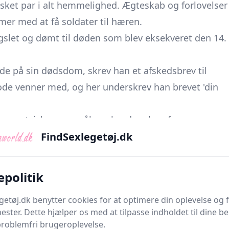
lsket par i alt hemmelighed. Ægteskab og forlovelser
mer med at få soldater til hæren.
gslet og dømt til døden som blev eksekveret den 14.
e på sin dødsdom, skrev han et afskedsbrev til
ode venner med, og her underskrev han brevet 'din
 mange tvivl spørgsmål om hvad og hvorfor.
FindSexlegetøj.dk
n'er - Sankt Valentin af Terni, Sankt Valentin af
re usagt, men den fortalte historie er den der
epolitik
g grunden til at man sender kærlighedsbreve den 14.
getøj.dk benytter cookies for at optimere din oplevelse og
nester. Dette hjælper os med at tilpasse indholdet til dine b
problemfri brugeroplevelse.