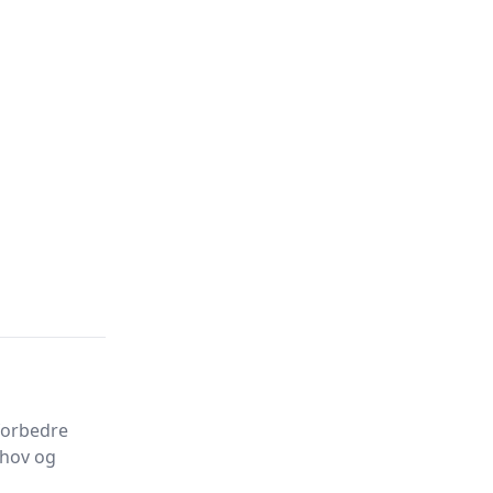
 forbedre
ehov og